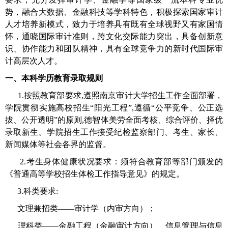
势，融合大数据、金融科技等学科特色，积极探索国家审计
人才培养新模式，致力于培养具有既有全球视野又有家国情
怀，通晓国际审计准则，跨文化交际能力突出，具备创新意
识、协作能力和团队精神，具有全球竞争力的新时代国际审
计高层次人才。
一、本科学历教育录取规则
1.
按照教育部要求
,
遵照南京审计大学招生工作全面部署，
学院贯彻实施高校招生
“
阳光工程
”,
遵循
“
公平竞争、公正选
拔、公开透明
”
的原则
,
德智体美劳全面考核、综合评价、择优
录取新生。学院招生工作接受纪检监察部门、考生、家长、
新闻媒体等社会各界的监督。
2.
考生身体健康状况要求：须符合教育部等部门颁发的
《普通高等学校招生体检工作指导意见》的规定。
3.
科类要求
:
文理兼招类
——
审计学（内审方向）；
理科类
——
金融工程（金融审计方向）、
信息管理与信息