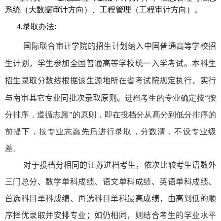
系统（大数据审计方向）、工程管理（工程审计方向）。
4.录
取办法
:
国际联合审计学院的招生计划纳入中国普通高等学校招
生计划，学生参加全国普通高等学校统一入学考试。本科生
招生录取分数线根据该生源地所在省考试院规定执行，实行
与南审其它专业同批次录取原则。
进档考生的专业确定按“按
分排序，遵循志愿
”
的原则，即在投档分从髙分到低分排序的
前提下，按
专业
志愿先后进行录取，分数
清，
不设专业级
差。
对于投档分相同的江苏进档考生，依次比较考生语数外
三门总分、数学单科成绩、语文单科成绩、
英语
单科
成绩
、
首选科目单科成绩、再选科目单科最高成绩，由高到低的顺
序择优录取并安排专业；如仍相同，则结合考生的学业水平