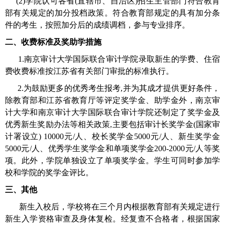
(2)
学院认可各省
(
直辖市、自治区
)
招生主管部门符合教育
部有关规定的加分投档政策。符合教育部规定的具有加分条
件的考生
，
按照加分后的成绩调档
，
参与专业排序。
二、收费标准及奖助学措施
1.
南京审计大学国际联合审计学院录取新生的学费、住宿
费收费标准按江苏省有关部门审批的标准执行。
2.
为鼓励更多的优秀考生报考
,
并为其成才提供更好条件，
除教育部和江苏省教育厅等评定奖学金、助学金外，南京审
计大学和南京审计大学国际联合审计学院还制定了奖学金及
优秀新生奖励办法等相关政策
,
主要包括审计长奖学金
(
国家审
计署设立
) 10000
元
/
人、校长奖学金
5000
元
/
人、新生奖学金
5000
元
/
人、优秀学生奖学金和单项奖学金
200-2000
元
/
人等奖
项。此外，学院单独设立了单项奖学金。学生可同时参加学
校和学院的奖学金评比。
三、其他
新生入校后，学校将在三个月内根据教育部有关规定进行
新生入学资格审查及身体复检。经复查不合格者，根据国家