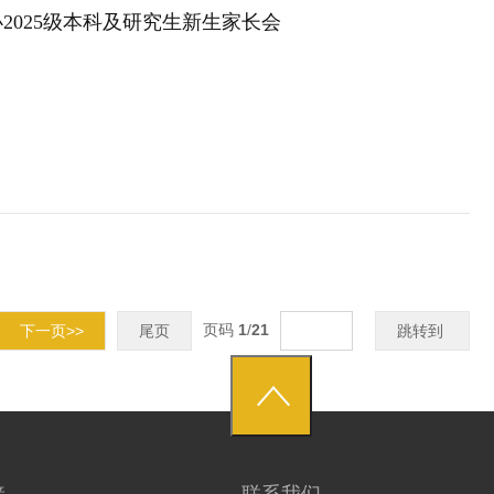
2025级本科及研究生新生家长会
页码
1
/
21
下一页>>
尾页
跳转到